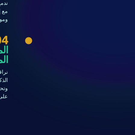
ندمج
مع إ
وموث
04
الم
ال
نراق
الذك
وتحس
على 