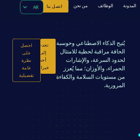
المدونة
الوظائف
من نحن
اتصل بنا
AR
EN
HU
ZH
يُتيح الذكاء الاصطناعي وحوسبة
تحدث
احصل
الحافة مراقبة لحظية للامتثال
إلى
على
لحدود السرعة، والإشارات
أحد
نظرة
الحمراء، والأوزان؛ مما يُعزز
خبرائنا
عامة
تفصيلية
من مستويات السلامة والكفاءة
المرورية.