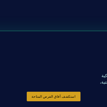
ي مسار السلامة المرورية 
كية
تية،
استكشف آفاق الفرص المتاحة