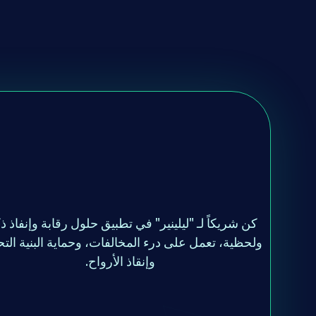
تحكم ف
كن شريكاً لـ "ليلينير" في تطبيق حلول رقابة وإنفاذ ذ
ولحظية، تعمل على درء المخالفات، وحماية البنية التح
وإنقاذ الأرواح.