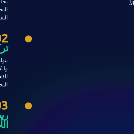
نحلل
ً.
التح
التغ
02
ترك
نتول
والك
الفع
التحت
03
رب
الأ