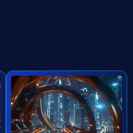
لماذا
تنضم
إلينا؟
اكتشف
عالماً
من