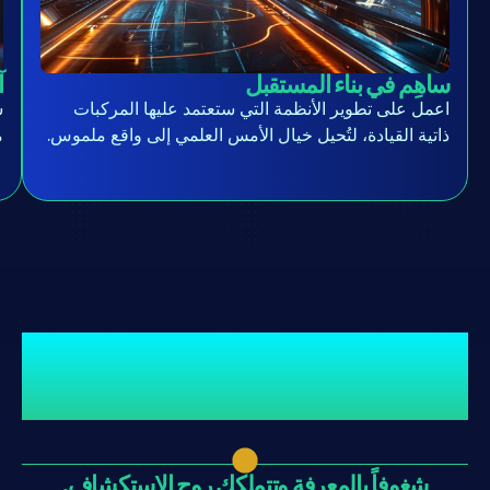
الفرص
والمزايا
الاستثنائية
ساهِم في بناء المستقبل
آ
بانضمامك
اعمل على تطوير الأنظمة التي ستعتمد عليها المركبات
ش
إلى
ذاتية القيادة، لتُحيل خيال الأمس العلمي إلى واقع ملموس.
م
فريق
"ليلينير".
ستكون المرشح الأمثل إذا
كنت...
شغوفاً بالمعرفة وتتملكك روح الاستكشاف.